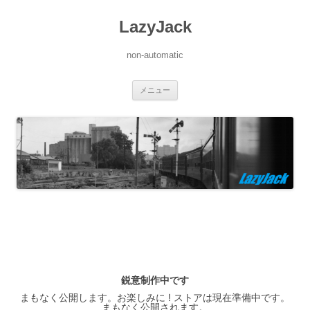
LazyJack
non-automatic
コ
メニュー
ン
テ
ン
ツ
へ
ス
キ
ッ
プ
鋭意制作中です
まもなく公開します。お楽しみに ! ストアは現在準備中です。
まもなく公開されます。