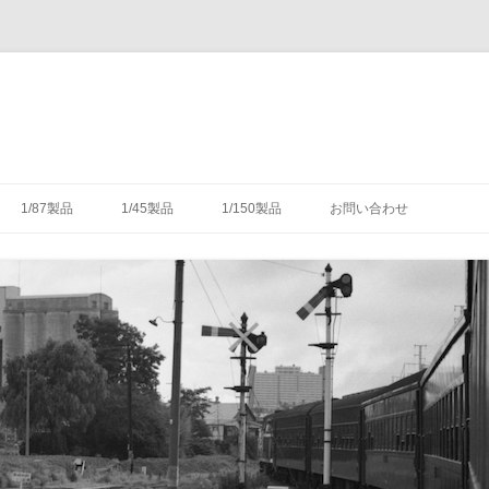
コ
ン
1/87製品
1/45製品
1/150製品
お問い合わせ
テ
ン
ツ
木式信号機
号機の構造
-1/87-腕木式信号機
-1/45-信号機
-1/150-車輌キット・パーツ
へ
ス
キ
灯形信号機
号機の細部
具（タブレットキャリヤ）
-1/87-転てつ器
ッ
プ
灯形信号機
木式信号機
授受のための通票受授柱設
械連動装置
-1/87-標識類
て
場・駅
気機連動装置
転換装置
-1/87-架線柱
（受器）一覧
・架線
械連動装置
-1/87-客車
（授器）一覧
車・暖房車
信号・転てつてこ