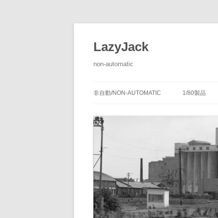
LazyJack
non-automatic
非自動/NON-AUTOMATIC
1/80製品
信号装置
-1/80-腕
腕木式信
閉塞装置
-1/80-単
腕木式信
通票受授
連動装置
-1/80-多
各地の腕
通票通過
第１種機
備につい
転てつ装置
-1/80-停車
第１種電
転てつ器
通票受柱
-1/80-線路
第２種機
通票授柱
-1/80-客
機械式の