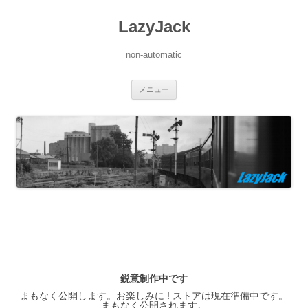
LazyJack
non-automatic
コ
メニュー
ン
テ
ン
ツ
へ
ス
キ
ッ
プ
鋭意制作中です
まもなく公開します。お楽しみに ! ストアは現在準備中です。
まもなく公開されます。