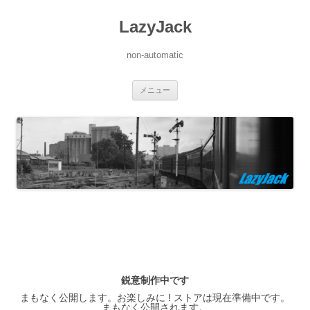
LazyJack
non-automatic
コ
メニュー
ン
テ
ン
ツ
へ
ス
キ
ッ
プ
鋭意制作中です
まもなく公開します。お楽しみに ! ストアは現在準備中です。
まもなく公開されます。