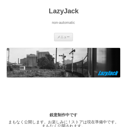
LazyJack
non-automatic
コ
メニュー
ン
テ
ン
ツ
へ
ス
キ
ッ
プ
鋭意制作中です
まもなく公開します。お楽しみに ! ストアは現在準備中です。
まもなく公開されます。