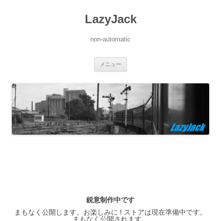
LazyJack
non-automatic
コ
メニュー
ン
テ
ン
ツ
へ
ス
キ
ッ
プ
鋭意制作中です
まもなく公開します。お楽しみに ! ストアは現在準備中です。
まもなく公開されます。