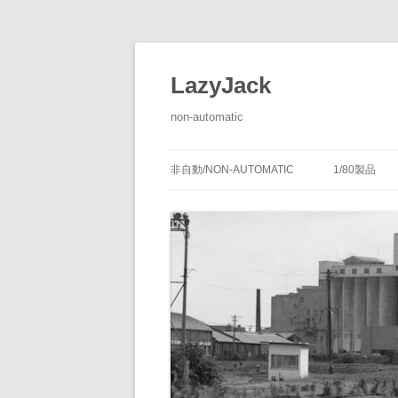
LazyJack
non-automatic
非自動/NON-AUTOMATIC
1/80製品
信号装置
-1/80-腕
腕木式信
閉塞装置
-1/80-単
腕木式信
通票受授
連動装置
-1/80-多
各地の腕
通票通過
第１種機
備につい
転てつ装置
-1/80-停車
第１種電
転てつ器
通票受柱
-1/80-線路
第２種機
通票授柱
-1/80-客
機械式の