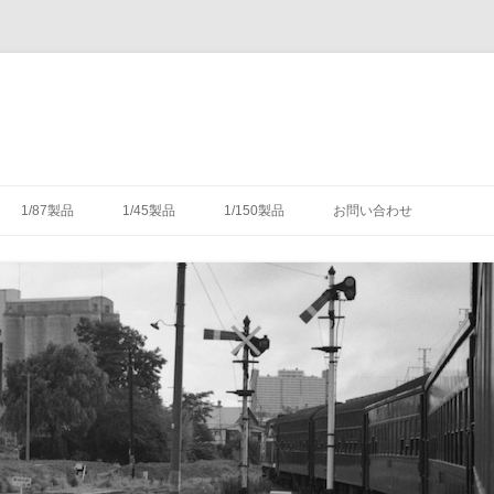
コ
ン
1/87製品
1/45製品
1/150製品
お問い合わせ
テ
ン
ツ
木式信号機
号機の構造
-1/87-腕木式信号機
-1/45-信号機
-1/150-車輌キット・パーツ
へ
ス
キ
灯形信号機
号機の細部
具（タブレットキャリヤ）
-1/87-転てつ器
ッ
プ
灯形信号機
木式信号機
授受のための通票受授柱設
械連動装置
-1/87-標識類
て
場・駅
気機連動装置
転換装置
-1/87-架線柱
（受器）一覧
・架線
械連動装置
-1/87-客車
（授器）一覧
車・暖房車
信号・転てつてこ