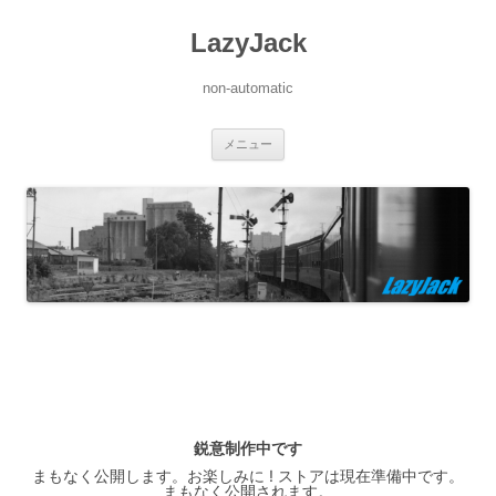
LazyJack
non-automatic
コ
メニュー
ン
テ
ン
ツ
へ
ス
キ
ッ
プ
鋭意制作中です
まもなく公開します。お楽しみに ! ストアは現在準備中です。
まもなく公開されます。