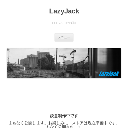
LazyJack
non-automatic
コ
メニュー
ン
テ
ン
ツ
へ
ス
キ
ッ
プ
鋭意制作中です
まもなく公開します。お楽しみに ! ストアは現在準備中です。
まもなく公開されます。