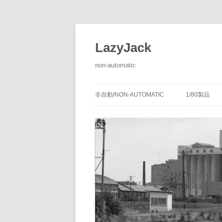
LazyJack
non-automatic
非自動/NON-AUTOMATIC
1/80製品
信号装置
-1/80-腕
腕木式信
閉塞装置
-1/80-単
腕木式信
通票受授
連動装置
-1/80-多
各地の腕
通票通過
第１種機
備につい
転てつ装置
-1/80-停車
第１種電
転てつ器
通票受柱
-1/80-線路
第２種機
通票授柱
-1/80-客
機械式の