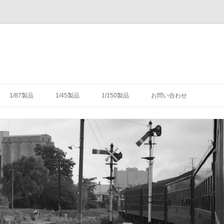
コ
ン
1/87製品
1/45製品
1/150製品
お問い合わせ
テ
ン
ツ
木式信号機
号機の構造
-1/87-腕木式信号機
-1/45-信号機
-1/150-車輌キット・パーツ
へ
ス
キ
灯形信号機
号機の細部
具（タブレットキャリヤ）
-1/87-転てつ器
ッ
プ
灯形信号機
木式信号機
授受のための通票受授柱設
械連動装置
-1/87-標識類
て
場・駅
気機連動装置
転換装置
-1/87-架線柱
（受器）一覧
・架線
械連動装置
-1/87-客車
（授器）一覧
車・暖房車
信号・転てつてこ