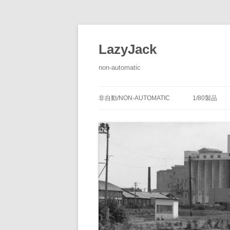
LazyJack
non-automatic
非自動/NON-AUTOMATIC
1/80製品
信号装置
-1/80-腕
腕木式信
閉塞装置
-1/80-単
腕木式信
通票受授
連動装置
-1/80-多
各地の腕
通票通過
第１種機
備につい
転てつ装置
-1/80-停車
第１種電
転てつ器
通票受柱
-1/80-線路
第２種機
通票授柱
-1/80-客
機械式の