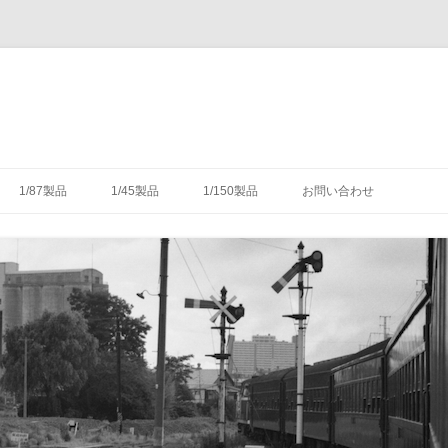
コ
ン
1/87製品
1/45製品
1/150製品
お問い合わせ
テ
ン
ツ
木式信号機
号機の構造
-1/87-腕木式信号機
-1/45-信号機
-1/150-車輌キット・パーツ
へ
ス
キ
灯形信号機
号機の細部
具（タブレットキャリヤ）
-1/87-転てつ器
ッ
プ
灯形信号機
木式信号機
授受のための通票受授柱設
械連動装置
-1/87-標識類
て
場・駅
気機連動装置
転換装置
-1/87-架線柱
（受器）一覧
・架線
械連動装置
-1/87-客車
（授器）一覧
車・暖房車
信号・転てつてこ