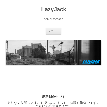
LazyJack
non-automatic
コ
メニュー
ン
テ
ン
ツ
へ
ス
キ
ッ
プ
鋭意制作中です
まもなく公開します。お楽しみに ! ストアは現在準備中です。
まもなく公開されます。