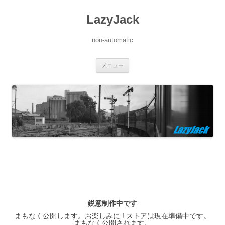
LazyJack
non-automatic
コ
メニュー
ン
テ
ン
ツ
へ
ス
キ
ッ
プ
鋭意制作中です
まもなく公開します。お楽しみに ! ストアは現在準備中です。
まもなく公開されます。