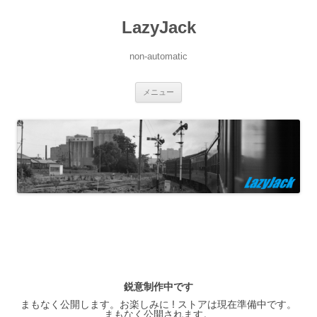
LazyJack
non-automatic
コ
メニュー
ン
テ
ン
ツ
へ
ス
キ
ッ
プ
鋭意制作中です
まもなく公開します。お楽しみに ! ストアは現在準備中です。
まもなく公開されます。