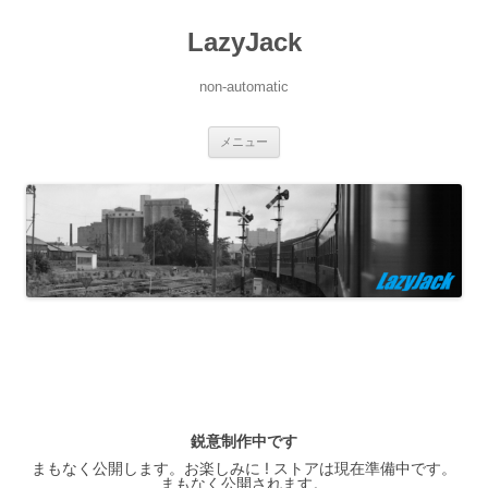
LazyJack
non-automatic
コ
メニュー
ン
テ
ン
ツ
へ
ス
キ
ッ
プ
鋭意制作中です
まもなく公開します。お楽しみに ! ストアは現在準備中です。
まもなく公開されます。