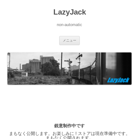
LazyJack
non-automatic
コ
メニュー
ン
テ
ン
ツ
へ
ス
キ
ッ
プ
鋭意制作中です
まもなく公開します。お楽しみに ! ストアは現在準備中です。
まもなく公開されます。