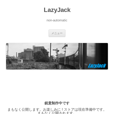
LazyJack
non-automatic
コ
メニュー
ン
テ
ン
ツ
へ
ス
キ
ッ
プ
鋭意制作中です
まもなく公開します。お楽しみに ! ストアは現在準備中です。
まもなく公開されます。