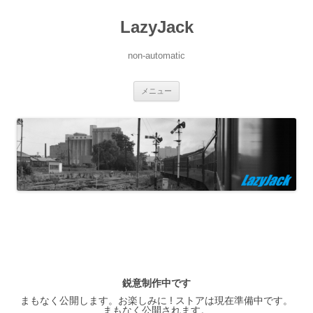
LazyJack
non-automatic
コ
メニュー
ン
テ
ン
ツ
へ
ス
キ
ッ
プ
鋭意制作中です
まもなく公開します。お楽しみに ! ストアは現在準備中です。
まもなく公開されます。