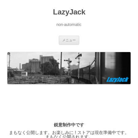
LazyJack
non-automatic
コ
メニュー
ン
テ
ン
ツ
へ
ス
キ
ッ
プ
鋭意制作中です
まもなく公開します。お楽しみに ! ストアは現在準備中です。
まもなく公開されます。