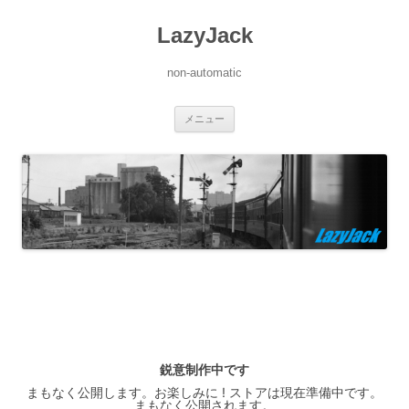
LazyJack
non-automatic
コ
メニュー
ン
テ
ン
ツ
へ
ス
キ
ッ
プ
鋭意制作中です
まもなく公開します。お楽しみに ! ストアは現在準備中です。
まもなく公開されます。