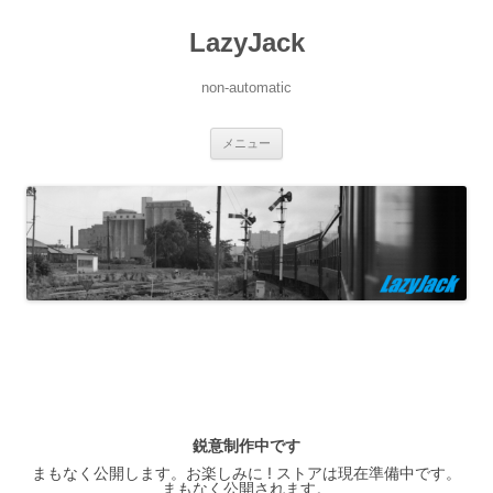
LazyJack
non-automatic
コ
メニュー
ン
テ
ン
ツ
へ
ス
キ
ッ
プ
鋭意制作中です
まもなく公開します。お楽しみに ! ストアは現在準備中です。
まもなく公開されます。