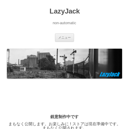
LazyJack
non-automatic
コ
メニュー
ン
テ
ン
ツ
へ
ス
キ
ッ
プ
鋭意制作中です
まもなく公開します。お楽しみに ! ストアは現在準備中です。
まもなく公開されます。