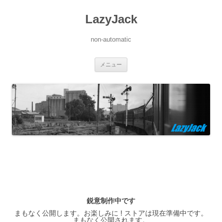
LazyJack
non-automatic
コ
メニュー
ン
テ
ン
ツ
へ
ス
キ
ッ
プ
鋭意制作中です
まもなく公開します。お楽しみに ! ストアは現在準備中です。
まもなく公開されます。