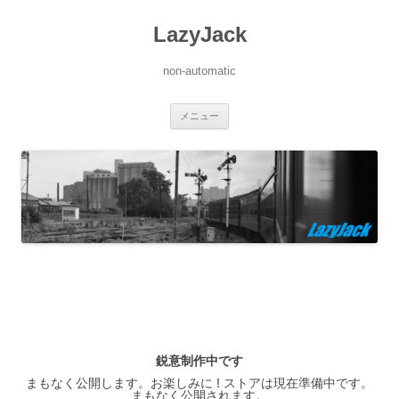
LazyJack
non-automatic
コ
メニュー
ン
テ
ン
ツ
へ
ス
キ
ッ
プ
鋭意制作中です
まもなく公開します。お楽しみに ! ストアは現在準備中です。
まもなく公開されます。