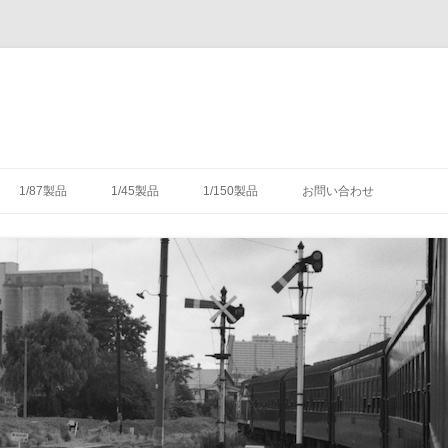
コ
ン
1/87製品
1/45製品
1/150製品
お問い合わせ
テ
ン
ツ
木式信号機
号機の構造
-1/87-腕木式信号機
-1/45-信号機
-1/150-車輌キット・パーツ
へ
ス
キ
灯形信号機
号機の細部
具（タブレットキャリヤ）
-1/87-転てつ器
ッ
プ
灯形信号機
木式信号機
授受のための通票受授柱設
械連動装置
-1/87-標識類
て
場・駅
気機連動装置
転換装置
-1/87-架線柱
（受器）一覧
・架線
械連動装置
-1/87-客車
（授器）一覧
車・暖房車
信号・転てつてこ