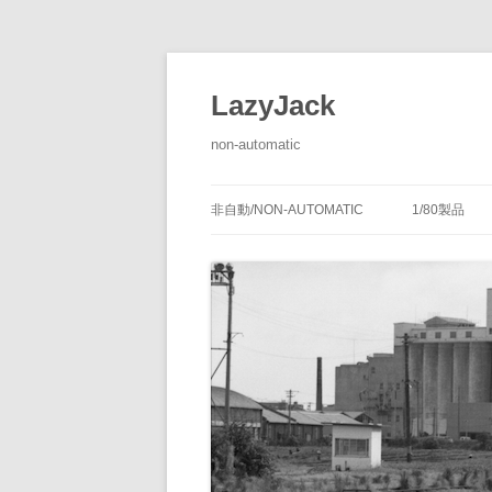
LazyJack
non-automatic
非自動/NON-AUTOMATIC
1/80製品
信号装置
-1/80-腕
腕木式信
閉塞装置
-1/80-単
腕木式信
通票受授
連動装置
-1/80-多
各地の腕
通票通過
第１種機
備につい
転てつ装置
-1/80-停車
第１種電
転てつ器
通票受柱
-1/80-線路
第２種機
通票授柱
-1/80-客
機械式の