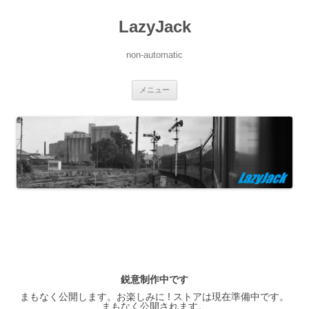
LazyJack
non-automatic
コ
メニュー
ン
テ
ン
ツ
へ
ス
キ
ッ
プ
鋭意制作中です
まもなく公開します。お楽しみに ! ストアは現在準備中です。
まもなく公開されます。