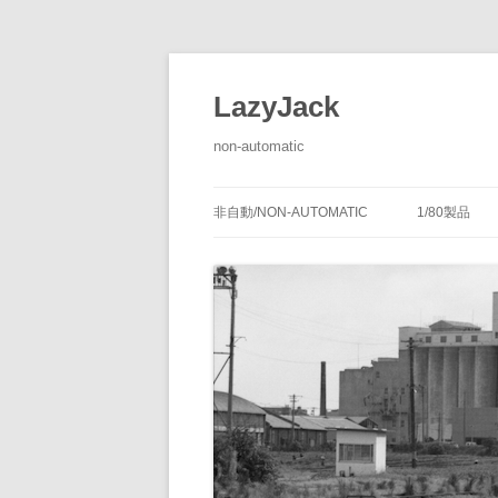
LazyJack
non-automatic
非自動/NON-AUTOMATIC
1/80製品
信号装置
-1/80-腕
腕木式信
閉塞装置
-1/80-単
腕木式信
通票受授
連動装置
-1/80-多
各地の腕
通票通過
第１種機
備につい
転てつ装置
-1/80-停車
第１種電
転てつ器
通票受柱
-1/80-線路
第２種機
通票授柱
-1/80-客
機械式の