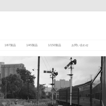
コ
ン
1/87製品
1/45製品
1/150製品
お問い合わせ
テ
ン
ツ
木式信号機
号機の構造
-1/87-腕木式信号機
-1/45-信号機
-1/150-車輌キット・パーツ
へ
ス
キ
灯形信号機
号機の細部
具（タブレットキャリヤ）
-1/87-転てつ器
ッ
プ
灯形信号機
木式信号機
授受のための通票受授柱設
械連動装置
-1/87-標識類
て
場・駅
気機連動装置
転換装置
-1/87-架線柱
（受器）一覧
・架線
械連動装置
-1/87-客車
（授器）一覧
車・暖房車
信号・転てつてこ