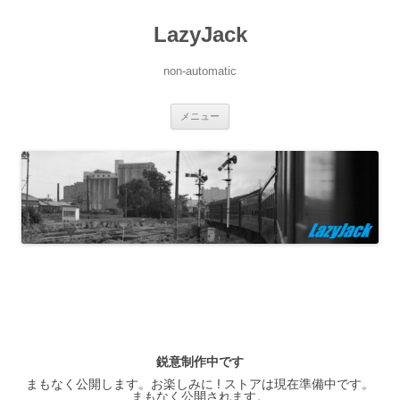
LazyJack
non-automatic
コ
メニュー
ン
テ
ン
ツ
へ
ス
キ
ッ
プ
鋭意制作中です
まもなく公開します。お楽しみに ! ストアは現在準備中です。
まもなく公開されます。