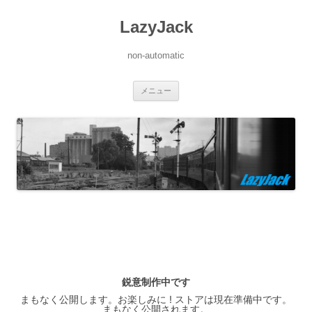
LazyJack
non-automatic
コ
メニュー
ン
テ
ン
ツ
へ
ス
キ
ッ
プ
鋭意制作中です
まもなく公開します。お楽しみに ! ストアは現在準備中です。
まもなく公開されます。