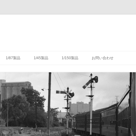
コ
ン
1/87製品
1/45製品
1/150製品
お問い合わせ
テ
ン
ツ
木式信号機
号機の構造
-1/87-腕木式信号機
-1/45-信号機
-1/150-車輌キット・パーツ
へ
ス
キ
灯形信号機
号機の細部
具（タブレットキャリヤ）
-1/87-転てつ器
ッ
プ
灯形信号機
木式信号機
授受のための通票受授柱設
械連動装置
-1/87-標識類
て
場・駅
気機連動装置
転換装置
-1/87-架線柱
（受器）一覧
・架線
械連動装置
-1/87-客車
（授器）一覧
車・暖房車
信号・転てつてこ