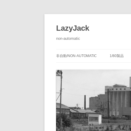
LazyJack
non-automatic
非自動/NON-AUTOMATIC
1/80製品
信号装置
-1/80-腕
腕木式信
閉塞装置
-1/80-単
腕木式信
通票受授
連動装置
-1/80-多
各地の腕
通票通過
第１種機
備につい
転てつ装置
-1/80-停車
第１種電
転てつ器
通票受柱
-1/80-線路
第２種機
通票授柱
-1/80-客
機械式の