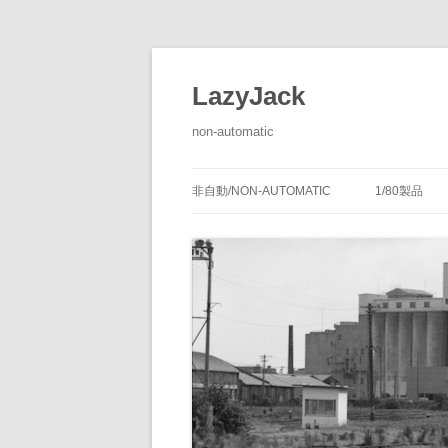
LazyJack
non-automatic
非自動/NON-AUTOMATIC
1/80製品
信号装置
-1/80-腕
腕木式信
閉塞装置
-1/80-単
腕木式信
通票受授
連動装置
-1/80-多
各地の腕
通票通過
第１種機
備につい
転てつ装置
-1/80-停車
第１種電
転てつ器
通票受柱
-1/80-線路
第２種機
通票授柱
-1/80-客
機械式の