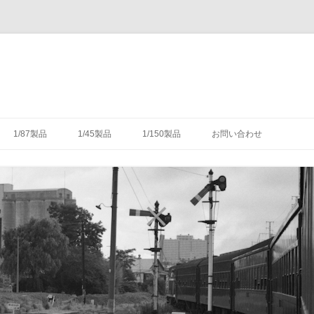
コ
ン
1/87製品
1/45製品
1/150製品
お問い合わせ
テ
ン
ツ
木式信号機
号機の構造
-1/87-腕木式信号機
-1/45-信号機
-1/150-車輌キット・パーツ
へ
ス
キ
灯形信号機
号機の細部
具（タブレットキャリヤ）
-1/87-転てつ器
ッ
プ
灯形信号機
木式信号機
授受のための通票受授柱設
械連動装置
-1/87-標識類
て
場・駅
気機連動装置
転換装置
-1/87-架線柱
（受器）一覧
・架線
械連動装置
-1/87-客車
（授器）一覧
車・暖房車
信号・転てつてこ