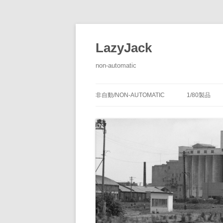
LazyJack
non-automatic
非自動/NON-AUTOMATIC
1/80製品
信号装置
-1/80-腕
腕木式信
閉塞装置
-1/80-単
腕木式信
通票受授
連動装置
-1/80-多
各地の腕
通票通過
第１種機
備につい
転てつ装置
-1/80-停車
第１種電
転てつ器
通票受柱
-1/80-線路
第２種機
通票授柱
-1/80-客
機械式の