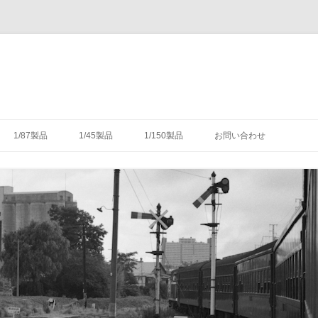
コ
ン
1/87製品
1/45製品
1/150製品
お問い合わせ
テ
ン
ツ
木式信号機
号機の構造
-1/87-腕木式信号機
-1/45-信号機
-1/150-車輌キット・パーツ
へ
ス
キ
灯形信号機
号機の細部
具（タブレットキャリヤ）
-1/87-転てつ器
ッ
プ
灯形信号機
木式信号機
授受のための通票受授柱設
械連動装置
-1/87-標識類
て
場・駅
気機連動装置
転換装置
-1/87-架線柱
（受器）一覧
・架線
械連動装置
-1/87-客車
（授器）一覧
車・暖房車
信号・転てつてこ