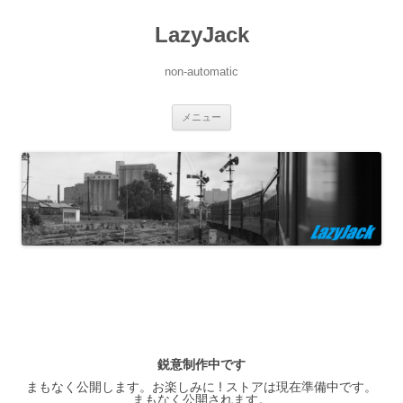
LazyJack
non-automatic
コ
メニュー
ン
テ
ン
ツ
へ
ス
キ
ッ
プ
鋭意制作中です
まもなく公開します。お楽しみに ! ストアは現在準備中です。
まもなく公開されます。